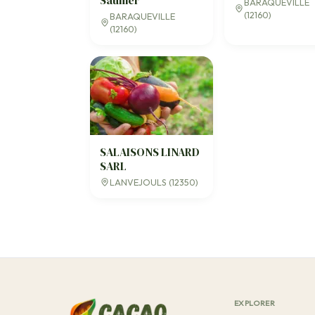
Saunier
BARAQUEVILLE
(12160)
BARAQUEVILLE
(12160)
SALAISONS LINARD
SARL
LANVEJOULS (12350)
EXPLORER