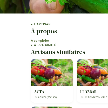
● L'ARTISAN
À propos
A compléter
● À PROXIMITÉ
Artisans similaires
ACTA
LE YABAR
PARIS (75595)
LE TAMPON (974