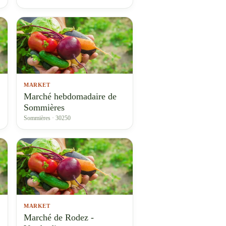
MARKET
Marché hebdomadaire de
Sommières
Sommières · 30250
MARKET
Marché de Rodez -