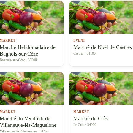
MARKET
EVENT
Marché Hebdomadaire de
Marché de Noël de Castres
Bagnols-sur-Cèze
Castres · 81100
Bagnols-sur-Cèze · 30200
MARKET
MARKET
Marché du Vendredi de
Marché du Crès
Villeneuve-lès-Maguelone
Le Crès · 34920
Villeneuve-lès-Maguelone · 34750