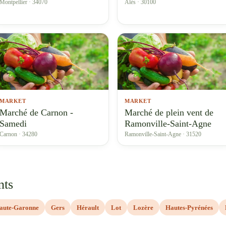
Montpellier · 34070
Alès · 30100
MARKET
MARKET
Marché de Carnon -
Marché de plein vent de
Samedi
Ramonville-Saint-Agne
Carnon · 34280
Ramonville-Saint-Agne · 31520
nts
aute-Garonne
Gers
Hérault
Lot
Lozère
Hautes-Pyrénées