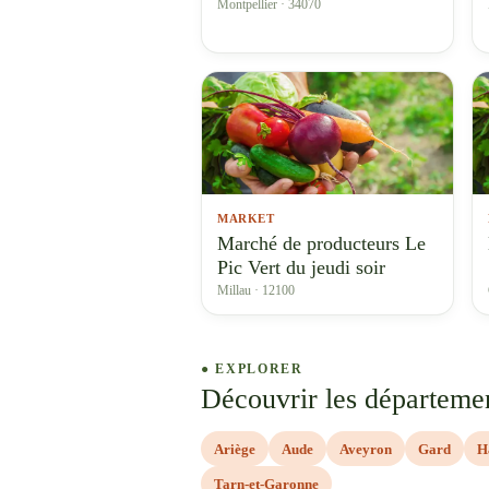
Montpellier · 34070
MARKET
Marché de producteurs Le
Pic Vert du jeudi soir
Millau · 12100
● EXPLORER
Découvrir les départeme
Ariège
Aude
Aveyron
Gard
H
Tarn-et-Garonne