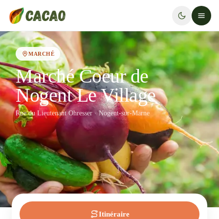
MARCHÉ
Marché Coeur de
Nogent Le Village
Rue du Lieutenant Ohresser · Nogent-sur-Marne
Itinéraire