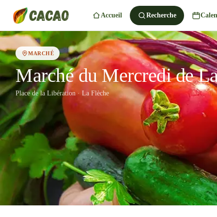
Accueil
Recherche
Calen
MARCHÉ
Marché du Mercredi de La
Place de la Libération · La Flèche