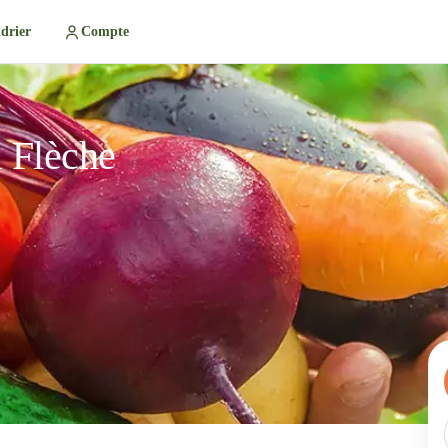
drier
Compte
 Flèche