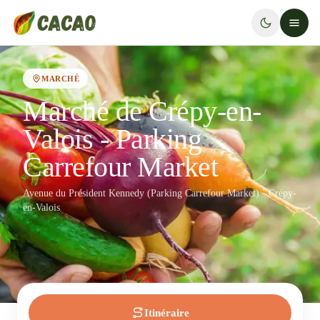
MARCHÉ
Marché de Crépy-en-
Valois - Parking
Carrefour Market
Avenue du Président Kennedy (Parking Carrefour Market) · Crépy-
en-Valois
Itinéraire