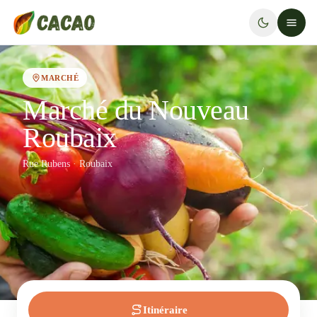
MARCHÉ
Marché du Nouveau
Roubaix
Rue Rubens · Roubaix
Itinéraire