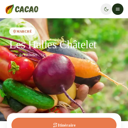
MARCHÉ
Les Halles Châtelet
Place du Châtelet · Orléans
Itinéraire