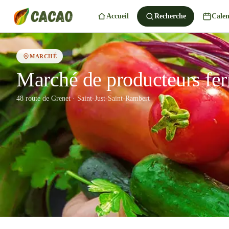
Accueil
Recherche
Calen
MARCHÉ
Marché de producteurs fer
48 route de Grenet · Saint-Just-Saint-Rambert