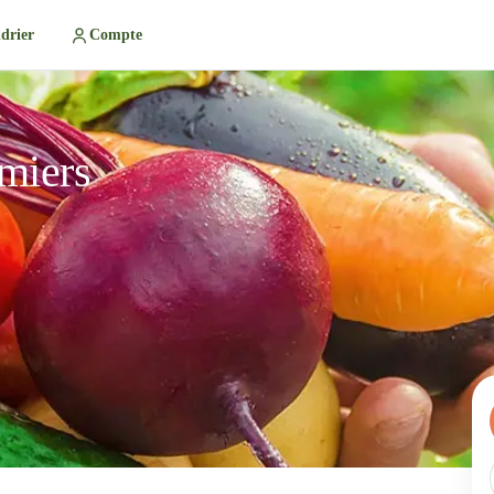
drier
Compte
miers