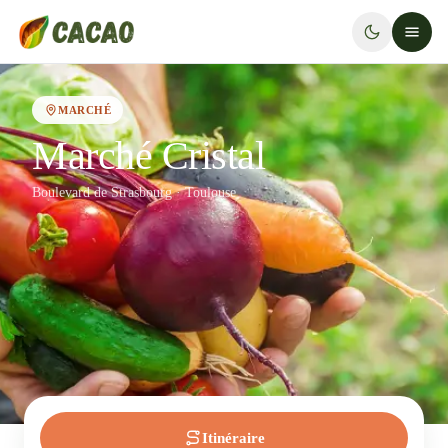
MARCHÉ
Marché Cristal
Boulevard de Strasbourg · Toulouse
Itinéraire