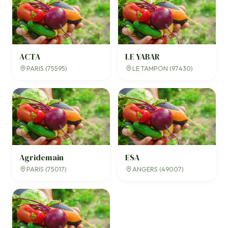
ACTA
LE YABAR
PARIS (75595)
LE TAMPON (97430)
Agridemain
ESA
PARIS (75017)
ANGERS (49007)