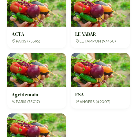
ACTA
LE YABAR
PARIS (75595)
LE TAMPON (97430)
Agridemain
ESA
PARIS (75017)
ANGERS (49007)