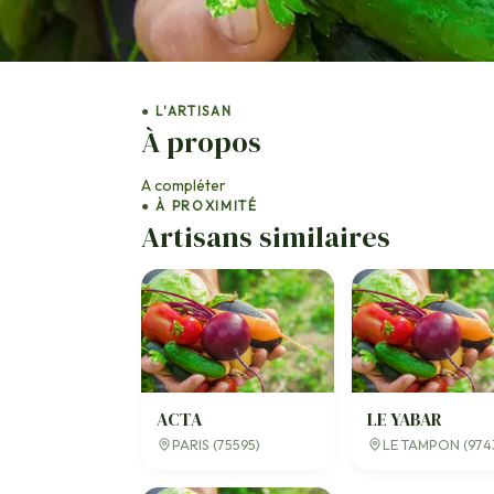
● L'ARTISAN
À propos
A compléter
● À PROXIMITÉ
Artisans similaires
ACTA
LE YABAR
PARIS (75595)
LE TAMPON (974