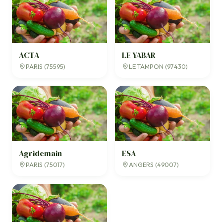
ACTA
LE YABAR
PARIS (75595)
LE TAMPON (97430)
Agridemain
ESA
PARIS (75017)
ANGERS (49007)