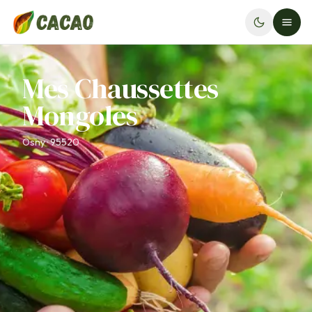
Mes Chaussettes
Mongoles
Osny · 95520