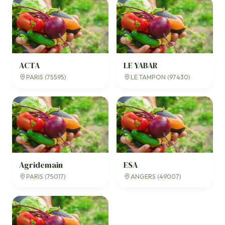
ACTA
LE YABAR
PARIS (75595)
LE TAMPON (97430)
Agridemain
ESA
PARIS (75017)
ANGERS (49007)