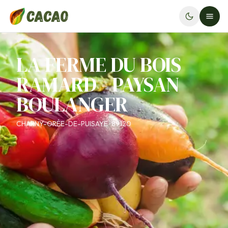
LA FERME DU BOIS
RAMARD - PAYSAN
BOULANGER
CHARNY-ORÉE-DE-PUISAYE · 89120