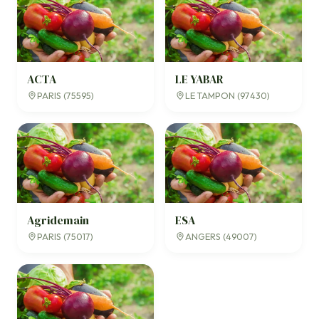
ACTA
LE YABAR
PARIS (75595)
LE TAMPON (97430)
Agridemain
ESA
PARIS (75017)
ANGERS (49007)