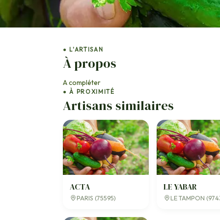
● L'ARTISAN
À propos
A compléter
● À PROXIMITÉ
Artisans similaires
ACTA
LE YABAR
PARIS (75595)
LE TAMPON (974