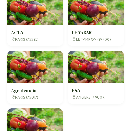
ACTA
LE YABAR
PARIS (75595)
LE TAMPON (97430)
Agridemain
ESA
PARIS (75017)
ANGERS (49007)