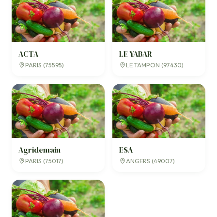
ACTA
LE YABAR
PARIS (75595)
LE TAMPON (97430)
Agridemain
ESA
PARIS (75017)
ANGERS (49007)