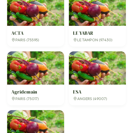
ACTA
LE YABAR
PARIS (75595)
LE TAMPON (97430)
Agridemain
ESA
PARIS (75017)
ANGERS (49007)