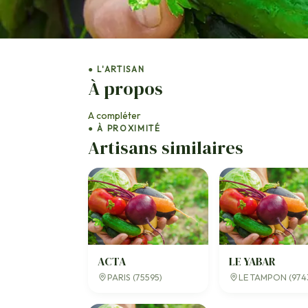
● L'ARTISAN
À propos
A compléter
● À PROXIMITÉ
Artisans similaires
ACTA
LE YABAR
PARIS (75595)
LE TAMPON (974