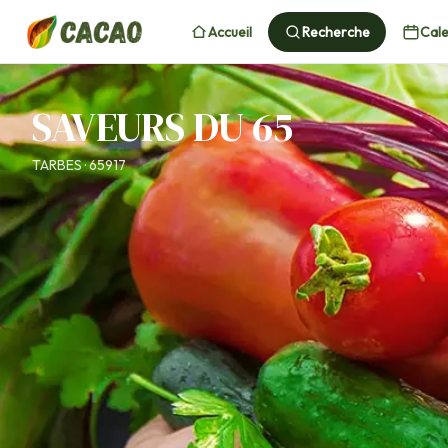
Accueil
Recherche
Cale
SAVEURS DU 65
TARBES · 65917