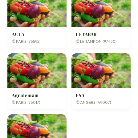
ACTA
LE YABAR
PARIS (75595)
LE TAMPON (97430)
Agridemain
ESA
PARIS (75017)
ANGERS (49007)