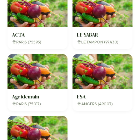
ACTA
LE YABAR
PARIS (75595)
LE TAMPON (97430)
Agridemain
ESA
PARIS (75017)
ANGERS (49007)