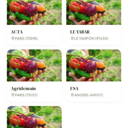
ACTA
LE YABAR
PARIS (75595)
LE TAMPON (97430)
Agridemain
ESA
PARIS (75017)
ANGERS (49007)