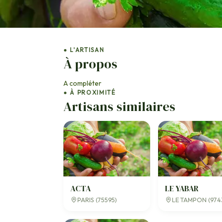
● L'ARTISAN
À propos
A compléter
● À PROXIMITÉ
Artisans similaires
ACTA
LE YABAR
PARIS (75595)
LE TAMPON (974