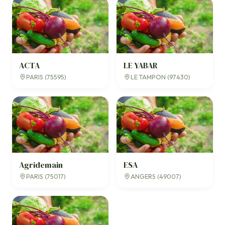
ACTA
LE YABAR
PARIS (75595)
LE TAMPON (97430)
Agridemain
ESA
PARIS (75017)
ANGERS (49007)