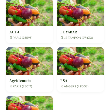
ACTA
LE YABAR
PARIS (75595)
LE TAMPON (97430)
Agridemain
ESA
PARIS (75017)
ANGERS (49007)