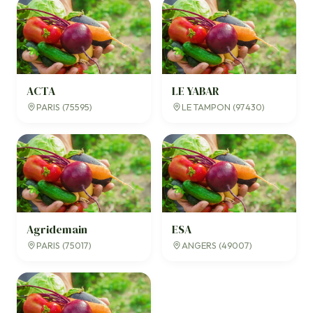
ACTA
LE YABAR
PARIS (75595)
LE TAMPON (97430)
Agridemain
ESA
PARIS (75017)
ANGERS (49007)