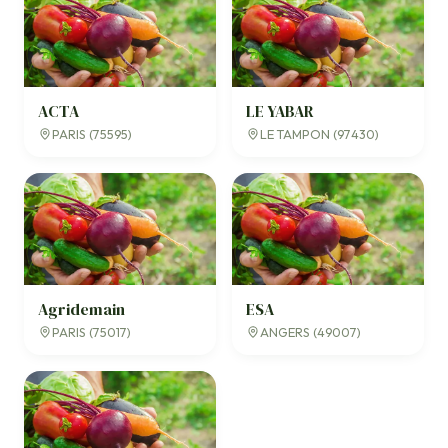
ACTA
LE YABAR
PARIS (75595)
LE TAMPON (97430)
Agridemain
ESA
PARIS (75017)
ANGERS (49007)