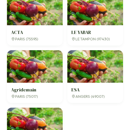
ACTA
LE YABAR
PARIS (75595)
LE TAMPON (97430)
Agridemain
ESA
PARIS (75017)
ANGERS (49007)