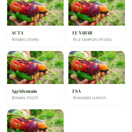
ACTA
LE YABAR
PARIS (75595)
LE TAMPON (97430)
Agridemain
ESA
PARIS (75017)
ANGERS (49007)