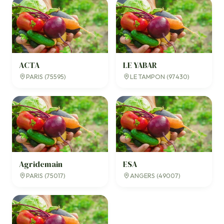
ACTA
LE YABAR
PARIS (75595)
LE TAMPON (97430)
Agridemain
ESA
PARIS (75017)
ANGERS (49007)