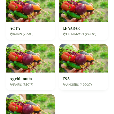
ACTA
LE YABAR
PARIS (75595)
LE TAMPON (97430)
Agridemain
ESA
PARIS (75017)
ANGERS (49007)