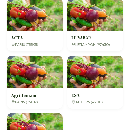
ACTA
LE YABAR
PARIS (75595)
LE TAMPON (97430)
Agridemain
ESA
PARIS (75017)
ANGERS (49007)