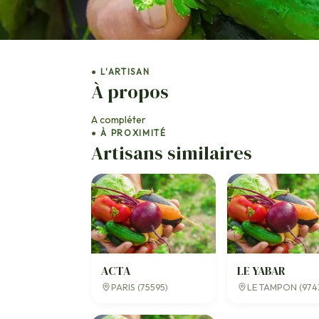
● L'ARTISAN
À propos
A compléter
● À PROXIMITÉ
Artisans similaires
ACTA
LE YABAR
PARIS (75595)
LE TAMPON (974