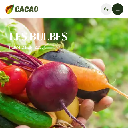
LES BULBES
HENANBIHEN · 22550