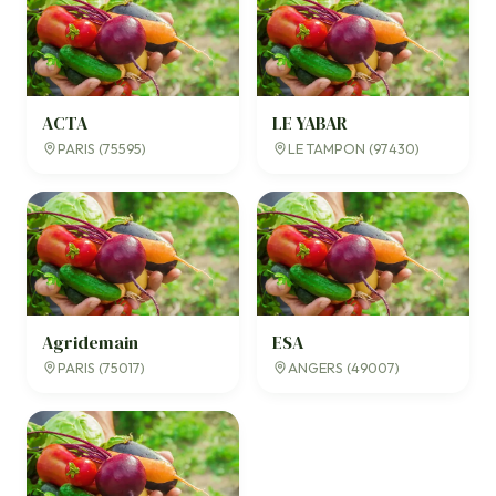
ACTA
LE YABAR
PARIS (75595)
LE TAMPON (97430)
Agridemain
ESA
PARIS (75017)
ANGERS (49007)