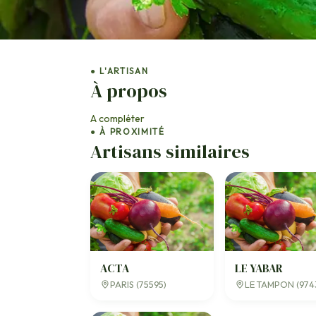
● L'ARTISAN
À propos
A compléter
● À PROXIMITÉ
Artisans similaires
ACTA
LE YABAR
PARIS (75595)
LE TAMPON (974