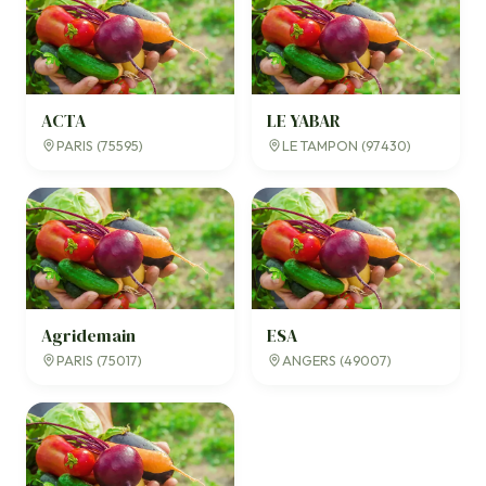
ACTA
LE YABAR
PARIS (75595)
LE TAMPON (97430)
Agridemain
ESA
PARIS (75017)
ANGERS (49007)