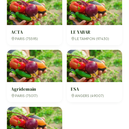
ACTA
LE YABAR
PARIS (75595)
LE TAMPON (97430)
Agridemain
ESA
PARIS (75017)
ANGERS (49007)