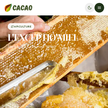
APICULTURE
L'EXCEPTIO'MIEL
Saint-André, La Réunion · 97440