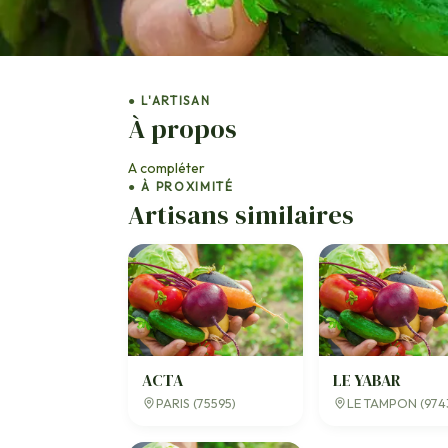
● L'ARTISAN
À propos
A compléter
● À PROXIMITÉ
Artisans similaires
ACTA
LE YABAR
PARIS (75595)
LE TAMPON (974