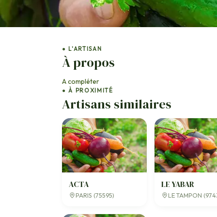
● L'ARTISAN
À propos
A compléter
● À PROXIMITÉ
Artisans similaires
ACTA
LE YABAR
PARIS (75595)
LE TAMPON (974