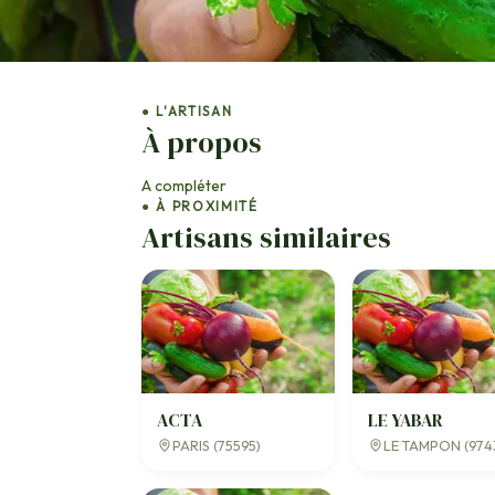
● L'ARTISAN
À propos
A compléter
● À PROXIMITÉ
Artisans similaires
ACTA
LE YABAR
PARIS (75595)
LE TAMPON (974