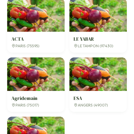
ACTA
LE YABAR
PARIS (75595)
LE TAMPON (97430)
Agridemain
ESA
PARIS (75017)
ANGERS (49007)