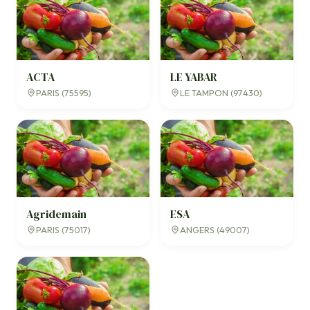
ACTA
LE YABAR
PARIS (75595)
LE TAMPON (97430)
Agridemain
ESA
PARIS (75017)
ANGERS (49007)