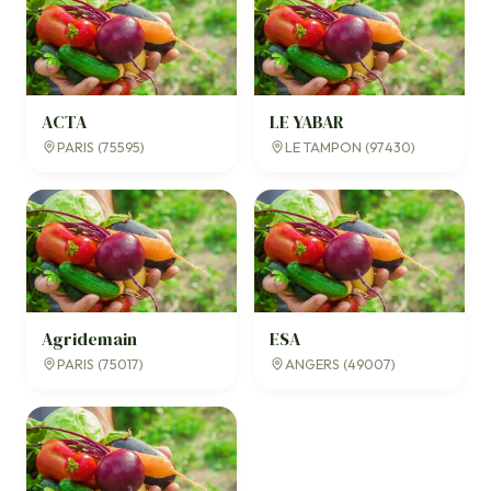
ACTA
LE YABAR
PARIS (75595)
LE TAMPON (97430)
Agridemain
ESA
PARIS (75017)
ANGERS (49007)