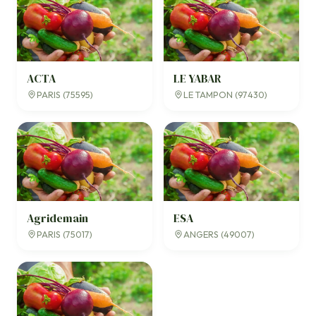
ACTA
LE YABAR
PARIS (75595)
LE TAMPON (97430)
Agridemain
ESA
PARIS (75017)
ANGERS (49007)