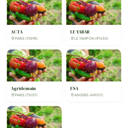
ACTA
LE YABAR
PARIS (75595)
LE TAMPON (97430)
Agridemain
ESA
PARIS (75017)
ANGERS (49007)