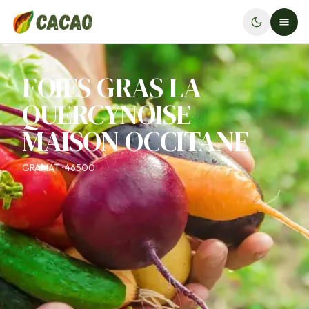
FOIES GRAS LA
QUERCYNOISE-
MAISON OCCITANE
GRAMAT · 46500