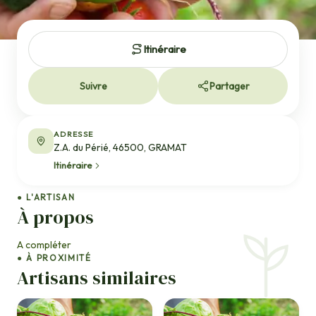
Itinéraire
Suivre
Partager
ADRESSE
Z.A. du Périé, 46500, GRAMAT
Itinéraire
● L'ARTISAN
À propos
A compléter
● À PROXIMITÉ
Artisans similaires