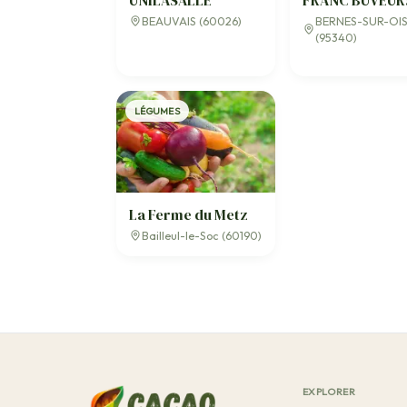
UNILASALLE
FRANC BUVEUR
BEAUVAIS (60026)
BERNES-SUR-OI
(95340)
LÉGUMES
La Ferme du Metz
Bailleul-le-Soc (60190)
EXPLORER