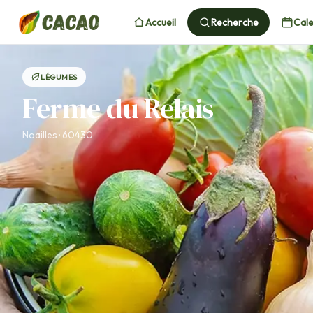
Accueil
Recherche
Cale
LÉGUMES
Ferme du Relais
Noailles · 60430