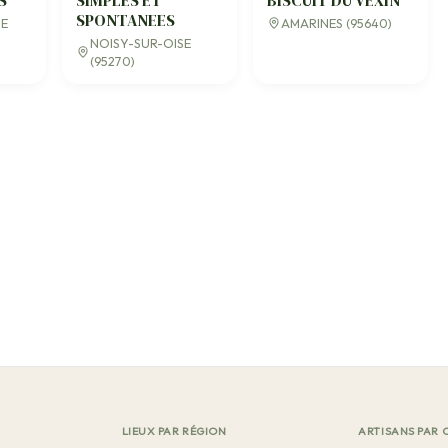
S
SIMPLES ET
BISCUIT DU VEXIN
SPONTANEES
SE
AMARINES (95640)
NOISY-SUR-OISE
(95270)
LIEUX PAR RÉGION
ARTISANS PAR 