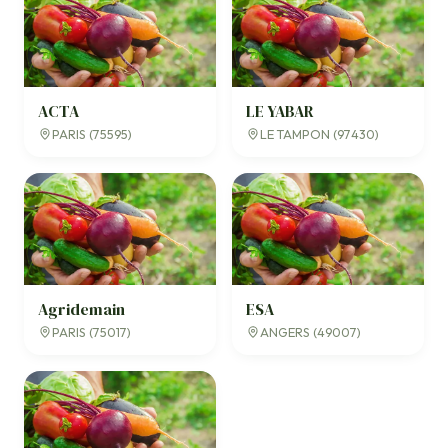
ACTA
LE YABAR
PARIS (75595)
LE TAMPON (97430)
Agridemain
ESA
PARIS (75017)
ANGERS (49007)